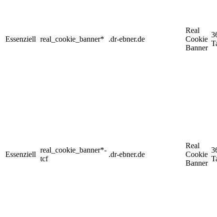
Real
3
Essenziell
real_cookie_banner*
.dr-ebner.de
Cookie
T
Banner
Real
real_cookie_banner*-
3
Essenziell
.dr-ebner.de
Cookie
tcf
T
Banner