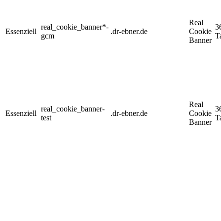
Real
real_cookie_banner*-
3
Essenziell
.dr-ebner.de
Cookie
gcm
T
Banner
Real
real_cookie_banner-
3
Essenziell
.dr-ebner.de
Cookie
test
T
Banner