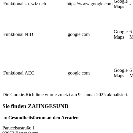
Google
Funktional
sb_wiz.ueh
https://www.google.com
-
Maps
Google
6
Funktional
NID
.google.com
Maps
M
Google
6
Funktional
AEC
.google.com
Maps
M
Die Cookie-Richtlinie wurde zuletzt am 9. Januar 2025 aktualisiert.
Sie finden ZAHNGESUND
im
Gesundheitsforum an den Arcaden
Paracelsustraße 1